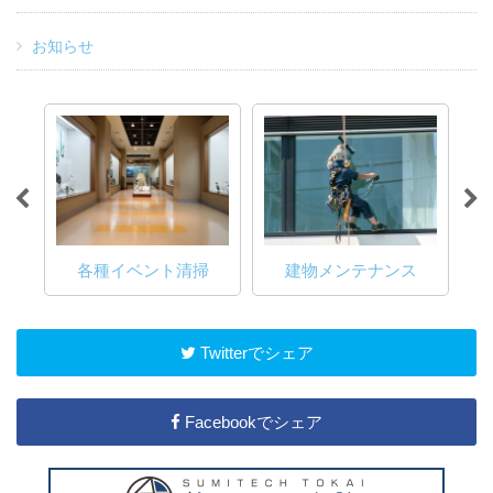
お知らせ
掃
建物メンテナンス
各種イベント清掃
Twitterでシェア
Facebookでシェア