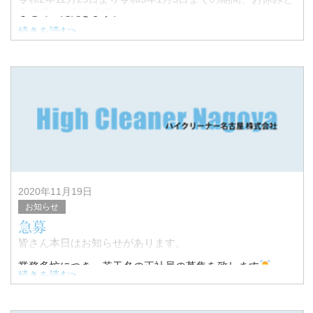
させていただきます。
続きを読む>
新年1月5日より通常営業させて頂きますので、宜しくお願
い申し上げます。
2020年11月19日
お知らせ
急募
皆さん本日はお知らせがあります。
業務多忙につき、若干名の正社員の募集を致します
続きを読む>
募集条件は普通免許とさせて頂きます。
給与面等は面接時にご相談させていただきます。