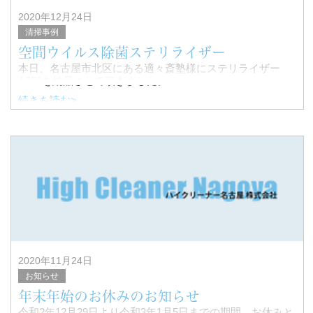
2020年12月24日
清掃事例
空間ウイルス除菌ステリライザー
本日、名古屋市北区にある適々斎塾様にステリライザー
A202を納品させて頂きました。
続きを読む>
コロナが蔓延する中、受験を控えた生徒さん、その御家族
の方も、ウイルス対策に余念のない、塾長様の下でなら、
安心して勉強に取り組んで頂けますね
2020年11月24日
お知らせ
年末年始のお休みのお知らせ
令和2年12月29日より令和3年1月5日までの期間、お休みと