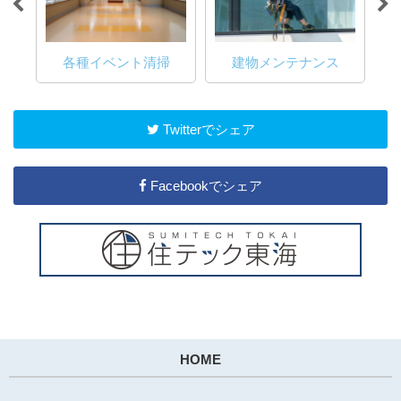
ス
各種イベント清掃
建物メンテナンス
Twitterでシェア
Facebookでシェア
HOME